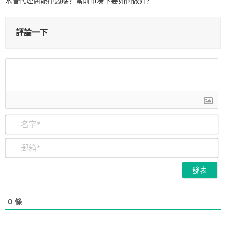
水管代理商能掙錢嗎？當前市場下要如何做好？
評論一下
名
字
*
郵
箱
*
0
條