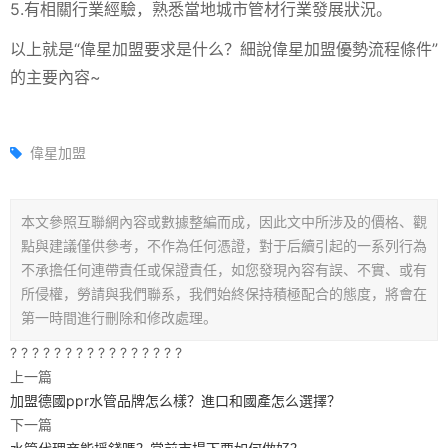
5.有相關行業經驗，熟悉當地城市管材行業發展狀況。
以上就是“偉星加盟要求是什么？細說偉星加盟優勢流程條件”
的主要內容~
偉星加盟
本文參照互聯網內容或數據整編而成，因此文中所涉及的價格、觀
點與建議僅供參考，不作為任何憑證，對于后續引起的一系列行為
不承擔任何連帶責任或保證責任，如您發現內容有誤、不實、或有
所侵權，勞請與我們聯系，我們始終保持積極配合的態度，將會在
第一時間進行刪除和修改處理。
? ? ? ? ? ? ? ? ? ? ? ? ? ? ? ?
上一篇
加盟德國ppr水管品牌怎么樣？進口和國產怎么選擇？
下一篇