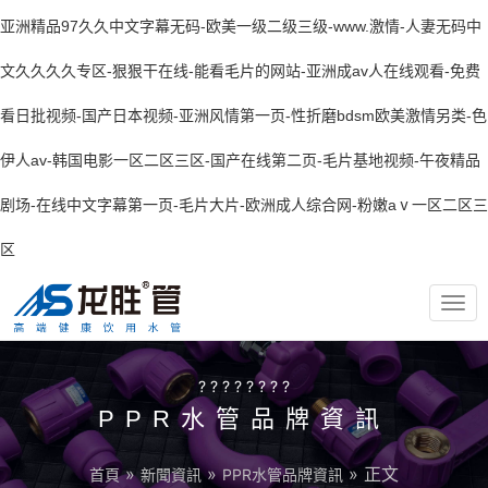
亚洲精品97久久中文字幕无码-欧美一级二级三级-www.激情-人妻无码中
文久久久久专区-狠狠干在线-能看毛片的网站-亚洲成av人在线观看-免费
看日批视频-国产日本视频-亚洲风情第一页-性折磨bdsm欧美激情另类-色
伊人av-韩国电影一区二区三区-国产在线第二页-毛片基地视频-午夜精品
剧场-在线中文字幕第一页-毛片大片-欧洲成人综合网-粉嫩aⅴ一区二区三
区
TOG
NAV
? ? ? ? ? ? ? ?
PPR水管品牌資訊
»
»
» 正文
首頁
新聞資訊
PPR水管品牌資訊