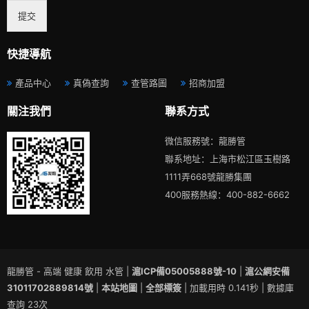
提交
快捷導航
產品中心
真偽查詢
查管路圖
招商加盟
關注我們
聯系方式
微信服務號：龍勝管
聯系地址：上海市松江區玉樹路
1111弄668號龍勝集團
400服務熱線：400-882-6662
龍勝管 - 高端 健康 飲用 水管 |
滬ICP備05005888號-10
|
滬公網安備
31011702889814號
|
本站地圖
|
全部標簽
| 加載用時 0.141秒 | 數據庫
查詢 23次