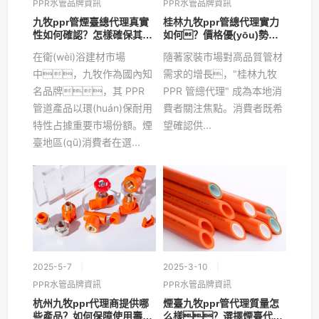
PPR水管品牌資訊
PPR水管品牌資訊
九牧ppr管煙臺總代理真實
桂林九牧ppr管總代理實力
性如何確認？怎樣確保其質
如何？價格優(yōu)勢背
量與售后？
后的運營邏輯？
在衛(wèi)浴建材市場
隨著家裝市場對高品質管材
中，九牧作為國內知
需求的增長，"桂林九牧
名品牌，其 PPR
PPR 管總代理" 成為本地消
管道產品以環(huán)保耐用
費者關注焦點。消費者既希
特性占據重要市場份額。煙
望確認供...
臺地區(qū)消費者在選...
2025-5-7
2025-3-10
PPR水管品牌資訊
PPR水管品牌資訊
杭州九牧ppr代理商提供哪
煙臺九牧ppr管代理質量怎
些產品？如何保障使用壽
么樣？選擇煙臺代理