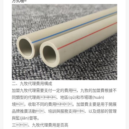
方式哦~
二、九牧代理費用構成
加盟九牧代理需要支付一定的費用，九牧的加盟費根據不
同類型的代理商、地區(qū)和市場環(huán)
境，收取不同的費用。加盟費主要是用于開展
品牌推廣活動、培訓與服務支持、以及總部的管理
與監(jiān)督等。
三、九牧代理費用是否高