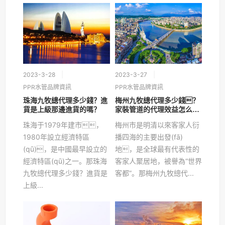
2023-3-28
2023-3-27
PPR水管品牌資訊
PPR水管品牌資訊
珠海九牧總代理多少錢？進
梅州九牧總代理多少錢？
貨是上級那邊進貨的嗎？
家裝管道的代理效益怎么
樣？
珠海于1979年建市，
梅州市是明清以來客家人衍
1980年設立經濟特區
播四海的主要出發(fā)
(qū)，是中國最早設立的
地，是全球最有代表性的
經濟特區(qū)之一。那珠海
客家人聚居地，被譽為“世界
九牧總代理多少錢？進貨是
客都”。那梅州九牧總代...
上級...