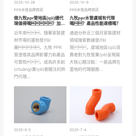
2025-10-28
2025-10-9
PPR水管品牌資訊
PPR水管品牌資訊
做九牧ppr管地區(qū)總代
九牧ppr水管虞城有代理
理值得嗎？加盟
嗎？產品性能達標嗎？
條件和流程有哪些？
近年來，隨著家裝建
通過分析近三個月家裝建材
材市場的蓬勃發(fā)
領域搜索數據發(fā)
展，九牧 PPR
現，虞城地區(qū)消
管憑借其品牌影響力和產品
費者對九牧管業(yè)呈現兩
可靠性，成為許多創
大核心關注點：一是品牌在
(chuàng)業(yè)者關注的熱
當地的代理服務...
門代理...
2025-9-5
2025-7-4