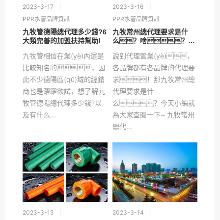
2023-3-17
2023-3-16
PPR水管品牌資訊
PPR水管品牌資訊
九牧管德陽總代理多少錢?6
九牧常州總代理要求是什
大類完善的加盟扶持幫助!
么？啥？它
只要5萬即可代理？
九牧管相信在業(yè)內還是
說到代理管業(yè)，
比較知名的，因
各品牌都有各品牌的代理要
此不少德陽區(qū)域的經銷
求！那九牧常州總
商也是躍躍欲試，想了解九
代理要求是什
牧管德陽總代理多少錢?以
么？今天小編就
及有什么...
為大家查閱一下~ 九牧常州
總代...
2023-3-15
2023-3-14