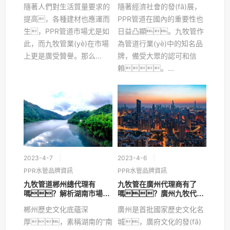
隨著人們對生活質量要求的
隨著經濟社會的發(fā)展，
么？
提高，各種建材也應運而
PPR管道在國內的重要性也
生，PPR管道市場尤是如
日益凸顯。九牧管作
此，而九牧管業(yè)在市場
為管道行業(yè)中的知名品
上更是廣受贊譽。那么...
牌，備受大眾的認可和信
賴。...
2023-4-7
2023-4-6
PPR水管品牌資訊
PPR水管品牌資訊
九牧管道郴州總代理有
九牧管在廣州代理商有了
嗎？解析湖南市場的
嗎？廣州九牧代理
管道發(fā)展前
的發(fā)展趨勢怎
郴州歷史文化底蘊深
廣州是首批國家歷史文化名
景！
樣？
厚，素稱湖南的“南
城，廣府文化的發(fā)