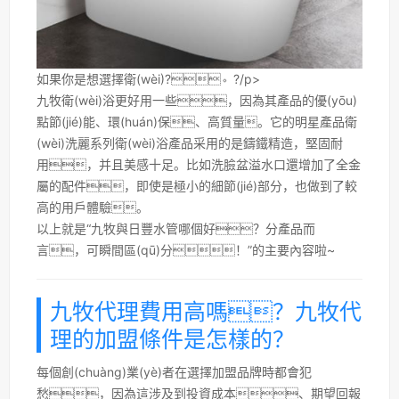
如果你是想選擇衛(wèi)?。?/p>
九牧衛(wèi)浴更好用一些，因為其產品的優(yōu)
點節(jié)能、環(huán)保、高質量。它的明星產品衛
(wèi)洗麗系列衛(wèi)浴產品采用的是鑄鐵精造，堅固耐
用，并且美感十足。比如洗臉盆溢水口還增加了全金
屬的配件，即使是極小的細節(jié)部分，也做到了較
高的用戶體驗。
以上就是“九牧與日豐水管哪個好？分產品而
言，可瞬間區(qū)分！”的主要內容啦~
九牧代理費用高嗎？九牧代
理的加盟條件是怎樣的？
每個創(chuàng)業(yè)者在選擇加盟品牌時都會犯
愁，因為這涉及到投資成本、期望回報