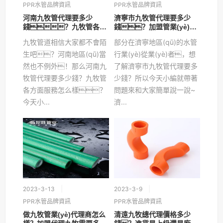
PPR水管品牌資訊
PPR水管品牌資訊
河南九牧管代理要多少
濟寧市九牧管代理要多少
錢？九牧管各方
錢？加盟管業(yè)必
面服務怎么樣？
須得知道這點！
九牧管道相信大家都不會陌
部分在濟寧地區(qū)的水管
生吧？河南地區(qū)當
行業(yè)從業(yè)者，想
然也不例外！那么河南九
了解濟寧市九牧管代理要多
牧管代理要多少錢？九牧管
少錢？所以今天小編就帶著
各方面服務怎么樣？
問題來和大家簡單說一說~
今天小...
濟...
2023-3-13
2023-3-9
PPR水管品牌資訊
PPR水管品牌資訊
做九牧管業(yè)代理商怎么
清遠九牧總代理價格多少