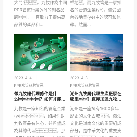
大門”。九牧作為中國
祥地，而九牧管是一家知
PPR管道行業(yè)的知名品
名的管道企業(yè)，備受國
牌，一直致力于提供高
內各地業(yè)主的認可和信
品質的產品和...
賴。然而...
2023-4-4
2023-4-3
PPR水管品牌資訊
PPR水管品牌資訊
做九牧總代理條件是什
潮州九牧總代理生產廠家在
么？如何才能成
哪里？直接加盟九牧廠
為九牧總代理？
家拿貨要多少
九牧是一家知名的管道企業
潮州是一座擁有1600多年
錢？
(yè)，如果你對
歷史的文化古城，潮汕
九牧產品有信心，并希望成
文化是嶺南文化的重要組成
為其總代理，那
部分，是中華文化的重要支