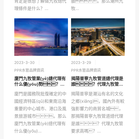
肯定是很想了解做九牧總代
脈。那么潮州九
理條件是什么？...
牧...
2023-3-30
2023-3-29
PPR水管品牌資訊
PPR水管品牌資訊
廈門九牧管業(yè)總代理有
揭陽普寧九牧管道總代理是
什么優(yōu)勢？代
誰？代理九牧管要
理九牧需要多少
求高嗎？
廈門是國務院批復確定的中
揭陽普寧是潮汕有名的文化
錢？
國經濟特區(qū)和東南沿海
之鄉(xiāng)，國內外有較
重要的中心城市、港口及風
強影響力的商貿名城，
景旅游城市。那么
那揭陽普寧九牧管道總代理
廈門九牧管業(yè)總代理有
是誰？代理九牧管
什么優(yōu)...
要求高嗎？...